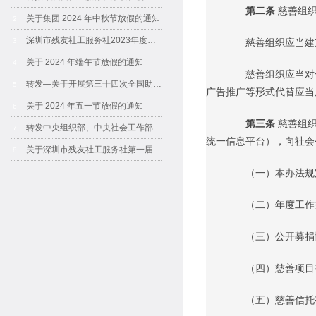
第二条
慈善组
关于集团 2024 年中秋节放假的通知
2
深圳市残友社工服务社2023年度工作报告书
3
慈善组织应当建立
关于 2024 年端午节放假的通知
4
慈善组织应当对信
转发—关于开展第三十四次全国助残日活动的通知
5
广告推广等形式代替应当
关于 2024 年五一节放假的通知
6
第三条
慈善组
转发中央组织部、中央社会工作部有关负责人就《中共中央办公厅 国务院办公厅关于加强社区工作者队伍建设的意见》答记者问
7
统一信息平台），向社会
关于深圳市残友社工服务社第一届妇委会成员通告
8
（一）本办法规定
（二）年度工作报
（三）公开募捐
（四）慈善项目
（五）慈善信托